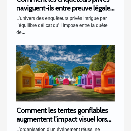
naviguent-ils entre preuve légale
et respect de la vie privée ?
L’univers des enquêteurs privés intrigue par
l’équilibre délicat qu’il impose entre la quête
de...
Comment les tentes gonflables
augmentent l'impact visuel lors
d'événements
L'organisation d'un événement réussi ne