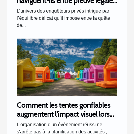
naviguent-ils entre preuve légale
et respect de la vie privée ?
L’univers des enquêteurs privés intrigue par
l’équilibre délicat qu’il impose entre la quête
de...
Comment les tentes gonflables
augmentent l'impact visuel lors
d'événements
L'organisation d'un événement réussi ne
s'arrête pas à la planification des activités ;