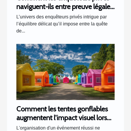
naviguent-ils entre preuve légale
et respect de la vie privée ?
L’univers des enquêteurs privés intrigue par
l’équilibre délicat qu’il impose entre la quête
de...
Comment les tentes gonflables
augmentent l'impact visuel lors
d'événements
L'organisation d'un événement réussi ne