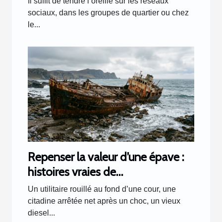
Il suffit de tendre l’oreille sur les réseaux
sociaux, dans les groupes de quartier ou chez
le...
Repenser la valeur d’une épave :
histoires vraies de
transformations inattendues
Un utilitaire rouillé au fond d’une cour, une
citadine arrêtée net après un choc, un vieux
diesel...