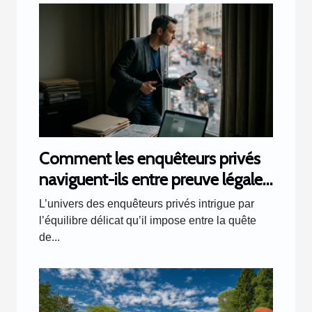
Comment les enquêteurs privés
naviguent-ils entre preuve légale
et respect de la vie privée ?
L’univers des enquêteurs privés intrigue par
l’équilibre délicat qu’il impose entre la quête
de...