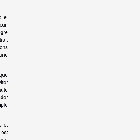
ile.
cuir
ègre
rait
tons
 une
iqué
iter
aute
éder
mple
e et
 est
pour