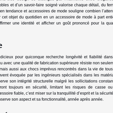
bles et d’un savoir-faire soigné valorise chaque détail, du fer
te en tendance et accessoires de mode souligne combien l’atten
r cet objet du quotidien en un accessoire de mode à part enti
ffirmer une identité et afficher un goût prononcé pour la qual
e
udicieux pour quiconque recherche longévité et fiabilité dan
u avec une qualité de fabrication supérieure résiste non seule
 mais aussi aux chocs imprévus rencontrés dans la vie de tous
uvent évoquée par les ingénieurs spécialisés dans les matéri
rve son intégrité structurelle malgré les sollicitations constan
ont toujours en sécurité, limitant les risques de casse o
oire fiable, c’est miser sur la tranquillité d’esprit et la sécurit
conserve son aspect et sa fonctionnalité, année après année.