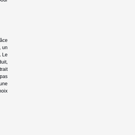
râce
, un
. Le
uit,
rait
 pas
 une
hoix