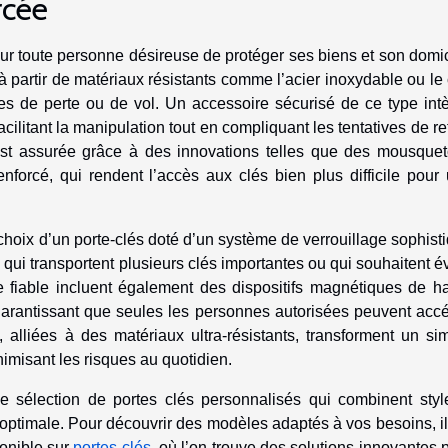
rcée
ur toute personne désireuse de protéger ses biens et son domic
à partir de matériaux résistants comme l’acier inoxydable ou le 
ues de perte ou de vol. Un accessoire sécurisé de ce type int
ilitant la manipulation tout en compliquant les tentatives de ret
 est assurée grâce à des innovations telles que des mousque
nforcé, qui rendent l’accès aux clés bien plus difficile pour
choix d’un porte-clés doté d’un système de verrouillage sophist
ui transportent plusieurs clés importantes ou qui souhaitent év
e fiable incluent également des dispositifs magnétiques de h
rantissant que seules les personnes autorisées peuvent acc
 alliées à des matériaux ultra-résistants, transforment un si
nimisant les risques au quotidien.
rge sélection de portes clés personnalisés qui combinent styl
é optimale. Pour découvrir des modèles adaptés à vos besoins, il
onible sur
portes clés
, où l’on trouve des solutions innovantes 