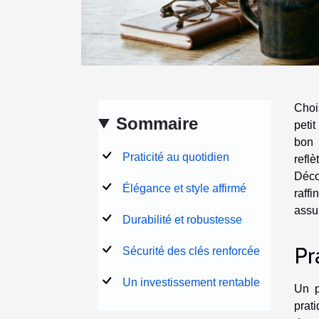
Choi
Sommaire
peti
bon 
Praticité au quotidien
refl
Déco
Élégance et style affirmé
raff
assur
Durabilité et robustesse
Pr
Sécurité des clés renforcée
Un investissement rentable
Un p
prat