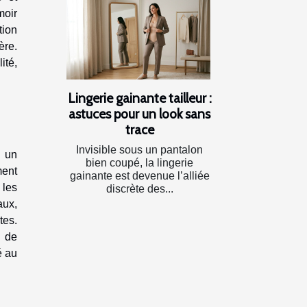
moir
tion
ère.
ité,
Lingerie gainante tailleur :
astuces pour un look sans
trace
Invisible sous un pantalon
s un
bien coupé, la lingerie
ment
gainante est devenue l’alliée
 les
discrète des...
aux,
tes.
u de
é au