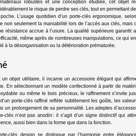
matériaux robustes et une conception étudiée, cet objet ré
idérablement le risque de perdre ses clés, tout en permettant de
poche. L’usage quotidien d’un porte-clés ergonomique, selo
e non seulement la maniabilité lors de l’accès aux clés, mais o
e résistance accrue à l’usure. La qualité supérieure garantit a
efficacité, même après de nombreuses manipulations, ce qui en 
lié à la désorganisation ou la détérioration prématurée.
mé
n objet utilitaire, il incarne un accessoire élégant qui affirm
rte. En sélectionnant un modèle confectionné à partir de matér
inoxydable ou même le bois précieux, le raffinement s’invite ju
d’un porte-clés raffiné reflète subtilement les goûts, les valeur
insi un prolongement de sa personnalité. Les adeptes d’accesso
clés n’est pas anodin : il s’agit d’un signe distinctif qui attir
ence, aussi bien dans la forme que dans la fonction.
te-clés design se distingue par l’harmonie entre éléganc