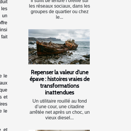
Il suffit de tendre l’oreille sur
duit
les réseaux sociaux, dans les
 les
groupes de quartier ou chez
n un
le...
ffre
insi
fait
Repenser la valeur d’une
e le
épave : histoires vraies de
iaux
transformations
sque
inattendues
s et
Un utilitaire rouillé au fond
ires
d’une cour, une citadine
e le
arrêtée net après un choc, un
vieux diesel...
e et