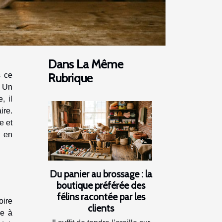
Dans La Même
s ce
Rubrique
. Un
, il
ire.
e et
t en
Du panier au brossage : la
boutique préférée des
félins racontée par les
oire
clients
ce à