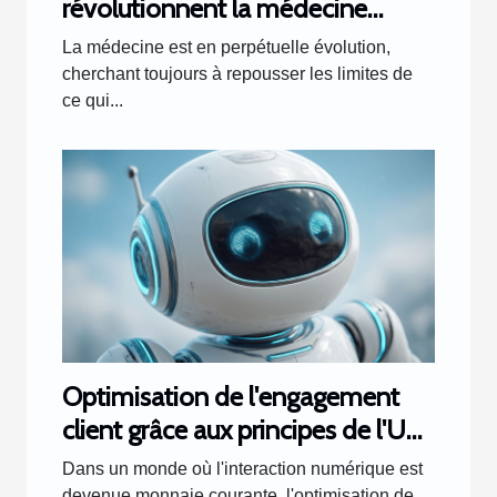
révolutionnent la médecine
personnalisée prothèses et
La médecine est en perpétuelle évolution,
organes sur mesure
cherchant toujours à repousser les limites de
ce qui...
Optimisation de l'engagement
client grâce aux principes de l'UX
chatbot
Dans un monde où l'interaction numérique est
devenue monnaie courante, l'optimisation de...