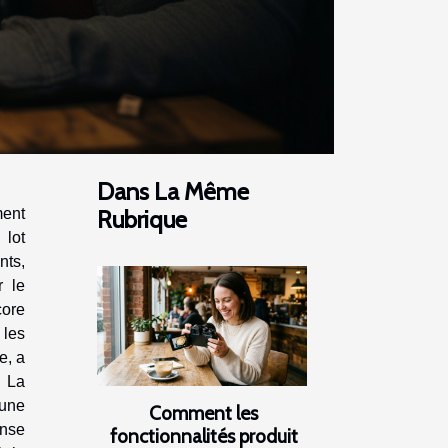
Dans La Même
ment
Rubrique
 lot
ts,
r le
core
 les
e, a
 La
 une
Comment les
nse
fonctionnalités produit