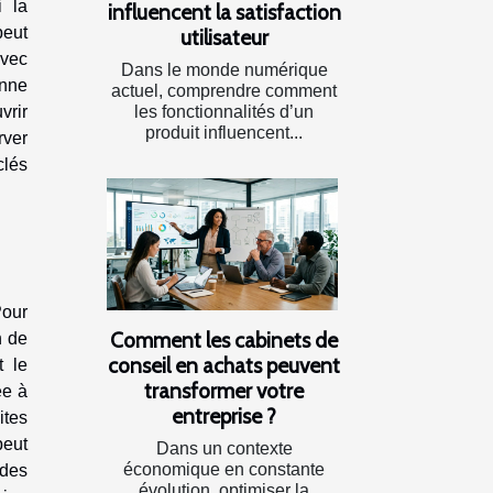
i la
influencent la satisfaction
peut
utilisateur
vec
Dans le monde numérique
nne
actuel, comprendre comment
vrir
les fonctionnalités d’un
produit influencent...
rver
clés
Pour
Comment les cabinets de
n de
conseil en achats peuvent
t le
transformer votre
ée à
entreprise ?
ites
peut
Dans un contexte
économique en constante
 des
évolution, optimiser la