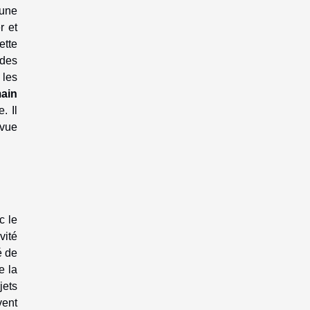
 une
r et
ette
 des
 les
ain
. Il
 vue
c le
vité
é de
e la
jets
vent