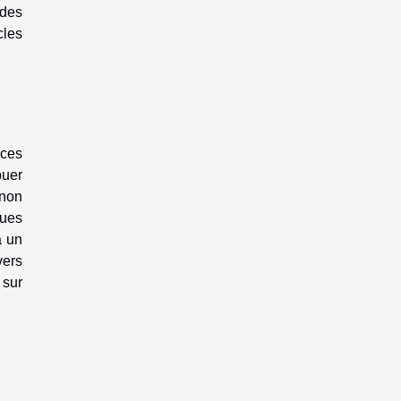
 des
cles
 ces
buer
 non
çues
à un
vers
 sur