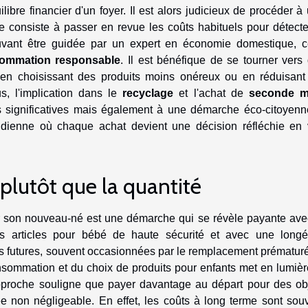
ilibre financier d'un foyer. Il est alors judicieux de procéder à
pe consiste à passer en revue les coûts habituels pour détecte
uvant être guidée par un expert en économie domestique, c
ommation responsable
. Il est bénéfique de se tourner vers
en choisissant des produits moins onéreux ou en réduisant
, l'implication dans le
recyclage
et l'achat de
seconde m
significatives mais également à une démarche éco-citoyenne
otidienne où chaque achat devient une décision réfléchie en
 plutôt que la quantité
our son nouveau-né est une démarche qui se révèle payante ave
s articles pour bébé de haute sécurité et avec une longé
s futures, souvent occasionnées par le remplacement prématur
nsommation et du choix de produits pour enfants met en lumièr
pproche souligne que payer davantage au départ pour des ob
ée non négligeable. En effet, les coûts à long terme sont sou