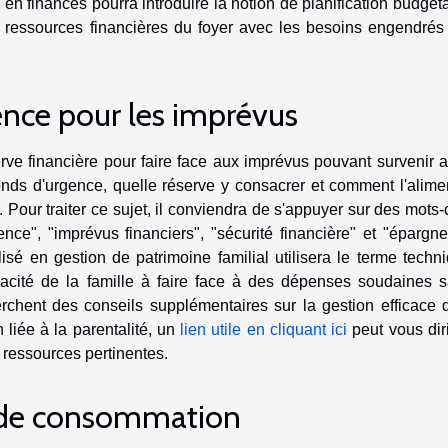
 en finances pourra introduire la notion de planification budgéta
es ressources financières du foyer avec les besoins engendrés
ence pour les imprévus
erve financière pour faire face aux imprévus pouvant survenir 
fonds d'urgence, quelle réserve y consacrer et comment l'alime
 Pour traiter ce sujet, il conviendra de s'appuyer sur des mots-
ence", "imprévus financiers", "sécurité financière" et "épargn
lisé en gestion de patrimoine familial utilisera le terme techn
capacité de la famille à faire face à des dépenses soudaines 
rchent des conseils supplémentaires sur la gestion efficace 
 liée à la parentalité, un
lien utile en cliquant ici
peut vous dir
 ressources pertinentes.
s de consommation