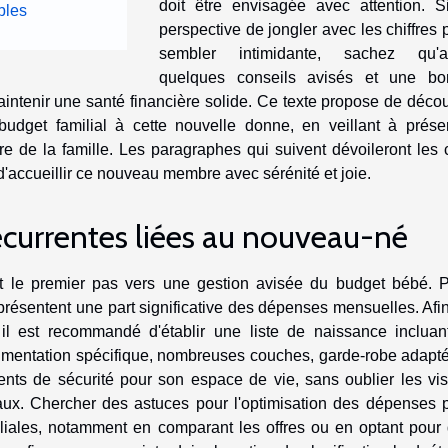
doit être envisagée avec attention. S
bles
perspective de jongler avec les chiffres 
sembler intimidante, sachez qu'a
quelques conseils avisés et une bo
 maintenir une santé financière solide. Ce texte propose de décou
budget familial à cette nouvelle donne, en veillant à prése
re de la famille. Les paragraphes qui suivent dévoileront les 
d'accueillir ce nouveau membre avec sérénité et joie.
écurrentes liées au nouveau-né
est le premier pas vers une gestion avisée du budget bébé. 
eprésentent une part significative des dépenses mensuelles. Afi
il est recommandé d'établir une liste de naissance incluan
 alimentation spécifique, nombreuses couches, garde-robe adapt
ents de sécurité pour son espace de vie, sans oublier les vis
aux. Chercher des astuces pour l'optimisation des dépenses 
liales, notamment en comparant les offres ou en optant pour