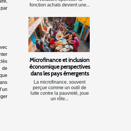
ire,
fonction achats devient une...
 par
avec
nter
Microfinance et inclusion
clés
économique perspectives
e de
dans les pays émergents
ique
La microfinance, souvent
sans
perçue comme un outil de
d’un
lutte contre la pauvreté, joue
iger
un rôle...